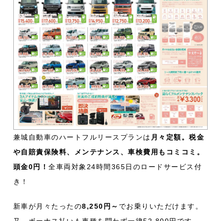
兼城自動車のハートフルリースプランは
月々定額。税金
や自賠責保険料、メンテナンス、車検費用もコミコミ。
頭金0円！
全車両対象24時間365日のロードサービス付
き！
新車が月々たったの
8,250円～
でお乗りいただけます。